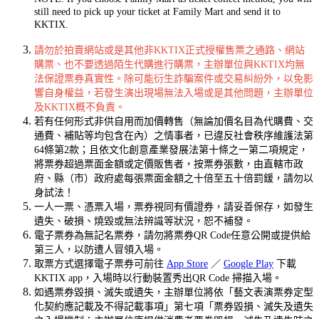
still need to pick up your ticket at Family Mart and send it to
KKTIX.
請勿於拍賣網站或是其他非KKTIX正式授權售票之通路、網站
購票、也不要透過陌生代購進行購票，主辦單位與KKTIX均無
法保證票券真實性。除可能衍生詐騙案件或交易糾紛外，以免影
響自身權益，若發生演出現場無法入場或是其他問題，主辦單位
及KKTIX概不負責。
若有任何形式非供自用而加價轉售（無論加價名目為代購費、交
通費、補貼等均包含在內）之情事者，已違反社會秩序維護法第
64條第2款；且依文化創意產業發展法第十條之一第二項規定，
將票券超過票面金額或定價販售者，按票券張數，由直轄市政
府、縣（市）政府處每張票面金額之十倍至五十倍罰鍰，請勿以
身試法！
一人一票、憑票入場，票券視同有價證券，請妥善保存，如發生
遺失、破損、燒毀或無法辨識等狀況，恕不補發。
電子票券為無記名票券，請勿將票券QR Code任意公開或提供給
第三人，以防遭人冒領入場。
取票方式選擇電子票券可前往
App Store
／
Google Play
下載
KKTIX app，入場時以行動裝置秀出QR Code 掃描入場。
如遇票券毀損、滅失或遺失，主辦單位將依「藝文表演票券定型
化契約應記載及不得記載事項」第七項「票券毀損、滅失及遺失