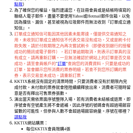
點我
）
為了確保您的權益，強烈建議您，在註冊會員或是結帳時填寫的
聯絡人電子郵件，盡量不要使用Yahoo或Hotmail郵件信箱，以免
因為擋信、漏信，甚至被視為垃圾郵件而無法收到『訂單成立通
知信』。
訂單成立通知信可能因其他因素未能寄達，僅提供交易通知之
用，未收到訂單成立通知信不代表交易沒有成功，又或是刷卡付
款失敗，請於付款期限之內再次嘗試刷卡（即便收到銀行的授權
成功的簡訊或電子郵件），若訂單逾期取消，則表示訂單真的沒
有成立，請再重新訂購。一旦無法確認於網站上的訂單是否交易
成功，請至會員帳戶的
"
訂單
"
查詢您的消費資料，只要是成功的
訂單，皆會顯示您所消費的票券明細，若查不到您所訂購的票
券，表示交易並未成功，請重新訂票。
KKTIX系統沒有固定的清票時間，只要消費者沒有於期限內完
成付款，未付款的票券就會陸陸續續釋放出來，消費者可隨時留
意是否有釋出可售票券張數。
演出當天需依票面序號整隊入場，若有消費者未結帳或退票，即
序號會有空號產生將不會遞補，因此序號的號碼會有超過場館容
留數的可能性，但參與人數不會超過場館容納量。序號在哪裡？
請點我
KKTIX網站購票：
每位KKTIX會員限購4張