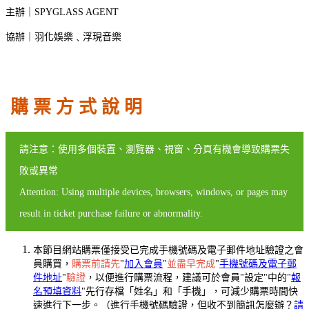
主辦｜SPYGLASS AGENT
協辦｜羽化娛樂﹑浮現音樂
購 票 方 式 說 明
請注意：使用多個裝置、瀏覽器、視窗、分頁有機會導致購票失
敗或異常
Attention: Using multiple devices, browsers, windows, or pages may
result in ticket purchase failure or abnormality.
本節目網站購票僅接受已完成手機號碼及電子郵件地址驗證之會
員購買，
購票前請先
"
加入會員
"
並盡早完成
"
手機號碼及電子郵
件地址
"
驗證
，以便進行購票流程，建議可於會員"設定"中的"
報
名預填資料
"先行存檔「姓名」和「手機」，可減少購票時間快
速進行下一步。（進行手機號碼驗證，但收不到簡訊怎麼辦？
請