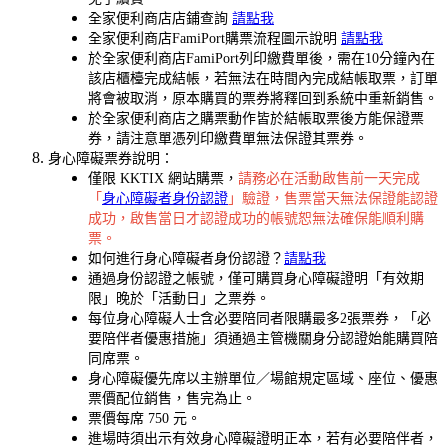
全家便利商店店鋪查詢
請點我
全家便利商店FamiPort購票流程圖示說明
請點我
於全家便利商店FamiPort列印繳費單後，需在10分鐘內在
該店櫃檯完成結帳，若無法在時間內完成結帳取票，訂單
將會被取消，原本購買的票券將釋回到系統中重新銷售。
於全家便利商店之購票動作皆於結帳取票後方能保證票
券，請注意單憑列印繳費單無法保證其票券。
身心障礙票券說明：
僅限 KKTIX 網站購票，
請務必在活動啟售前一天完成
「
身心障礙者身份認證
」驗證，售票當天無法保證能認證
成功，啟售當日才認證成功的帳號恕無法確保能順利購
票。
如何進行身心障礙者身份認證？
請點我
通過身份認證之帳號，僅可購買身心障礙證明「有效期
限」晚於「活動日」之票券。
每位身心障礙人士含必要陪同者限購最多2張票券，「必
要陪伴者優惠措施」須通過主管機關身分認證始能購買陪
同席票。
身心障礙優先席以主辦單位／場館規定區域、座位、優惠
票價配位銷售，售完為止。
票價每席 750 元。
進場時須出示有效身心障礙證明正本，若有必要陪伴者，