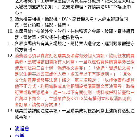
之入場機制：主辦單位應提供消費者票券毀損、滅失及遺失時之
入場機制並詳加說明。」之規定辦理，詳情請洽KKTIX客服中
心。
請勿攜帶相機、攝影機、DV、錄音機入場，未經主辦單位同
意，禁止拍照、錄影、錄音。
本節目禁止攜帶外食、飲料、任何種類之金屬、玻璃、寶特瓶容
器、雷射筆、煙火或任何危險物品。
各表演場館各有其入場規定，請持票人遵守之，遲到觀眾需遵守
館方管制。
消費者必須以真實姓名購票及填寫有效個人資訊，協助親友購買
票券，應取得該個資所有人同意，一旦以虛假資料購買票券已經
涉及刑法第二百十條「偽造私文書罪」：「偽造、變造私文書，
足以生損害於公眾或他人者，處五年以下有期徒刑。」 ；且依
文化創意產業發展法第十條之一第三項規定：「以虛偽資料或其
他不正方式，利用電腦或其他相關設備購買藝文表演票券，取得
訂票或取票憑證者，處三年以下有期徒刑，或科或併科新臺幣三
百萬以下罰金。」主辦單位及KKTIX皆有權利立即取消該消費
者訂單，請勿以身試法！
購票前請詳閱注意事項，一旦購票成功視為同意上述所有活動注
意事項。
演唱會
音樂