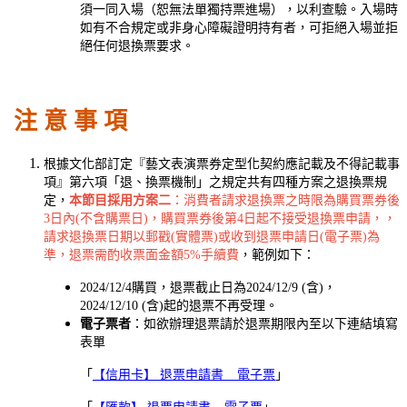
須一同入場（恕無法單獨持票進場），以利查驗。入場時
如有不合規定或非身心障礙證明持有者，可拒絕入場並拒
絕任何退換票要求。
注 意 事 項
根據文化部訂定『藝文表演票券定型化契約應記載及不得記載事
項』第六項「退、換票機制」之規定共有四種方案之退換票規
定，
本節目採用方案二
：消費者請求退換票之時限為購買票券後
3日內(不含購票日)，購買票券後第4日起不接受退換票申請，，
請求退換票日期以郵戳(實體票)或收到退票申請日(電子票)為
準，退票需酌收票面金額5%手續費
，範例如下：
2024/12/4購買，退票截止日為2024/12/9 (含)，
2024/12/10 (含)起的退票不再受理。
電子票者
：如欲辦理退票請於退票期限內至以下連結填寫
表單
「
【信用卡】 退票申請書 _ 電子票
」