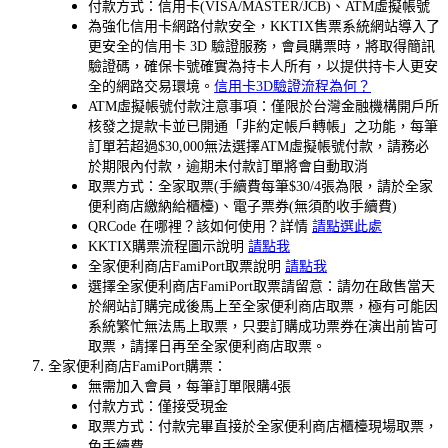
付款方式：信用卡(VISA/MASTER/JCB)、ATM虛擬帳號
為強化信用卡網路付款安全，KKTIX售票系統網站導入了
更安全的信用卡 3D 驗證服務，會員購票時，將取得簡訊
驗證碼，確保卡號確實為持卡人所有，以提供持卡人更安
全的網路交易環境。
信用卡3D驗證流程為何？
ATM虛擬帳號付款注意事項：僅限於台灣金融機構開戶所
核發之提款卡並已開通「非約定帳戶轉帳」之功能，每筆
訂單若超過$30,000無法選擇ATM虛擬帳號付款，請務必
於期限內付款，逾期未付款訂單將會自動取消
取票方式：全家取票(手續費每筆$30/4張為限，請於全家
便利商店繳納給櫃檯)、電子票券(無須酌收手續費)
QRCode 在哪裡？該如何使用？詳情
請點選此處
KKTIX購票流程圖示說明
請點我
全家便利商店FamiPort取票說明
請點我
選擇全家便利商店FamiPort取票請留意：請勿在啟售當天
於網站訂購完成後馬上至全家便利商店取票，極有可能因
系統繁忙無法馬上取票，只要訂購成功票券在演出前皆可
取票，請擇日再至全家便利商店取票。
全家便利商店FamiPort購票：
無需加入會員，每筆訂單限購4張
付款方式：僅接受現金
取票方式：付款完畢直接於全家便利商店櫃檯現場取票，
免手續費