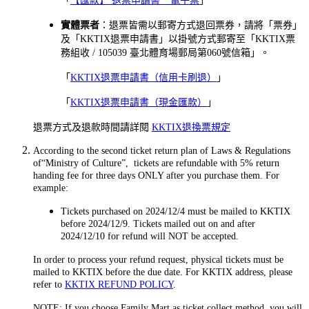
「
【匯款】 退票申請書 _ 電子票
」
實體票者
：退票皆需以郵寄方式退回票券，請將「票券」
及「KKTIX退票申請書」以掛號方式郵寄至「KKTIX票
務組收 / 105039 臺北體育場郵局第060號信箱」。
「
KKTIX退票申請書（信用卡刷退）
」
「
KKTIX退票申請書（現金匯款）
」
退票方式及退款時間請詳閱
KKTIX退換票規定
According to the second ticket return plan of Laws & Regulations
of“Ministry of Culture”, tickets are refundable with 5% return
handing fee for three days ONLY after you purchase them. For
example:
Tickets purchased on 2024/12/4 must be mailed to KKTIX
before 2024/12/9. Tickets mailed out on and after
2024/12/10 for refund will NOT be accepted.
In order to process your refund request, physical tickets must be
mailed to KKTIX before the due date. For KKTIX address, please
refer to
KKTIX REFUND POLICY
.
NOTE: If you choose Family Mart as ticket collect method, you will